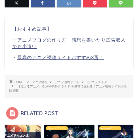
【おすすめ記事】
・
アニメブログの作り方｜感想を書いたり広告収入
でお小遣い
・
最高のアニメ視聴サイトおすすめ8選！
HOME
アニメ情報
アニメ視聴サイト
dアニメストア
【泣けるアニメ】CLANNAD-クラナド-を無料で見れる！アニメ視聴サイトの体
験期間
RELATED POST
Amazonプライム
Amazonプライム