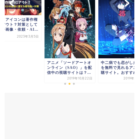
ニメアイコンは著作権
にアウト？対策として
ー画像・依頼・AI...
2023年3月5日
アニメ「ソードアートオ
中二病でも恋がした
ンライン（SAO）」を配
を無料で見れるアニ
信中の視聴サイトは？...
聴サイト。おすすめ
2019年10月22日
2019年7