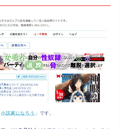
「
小説家になろう
」です。