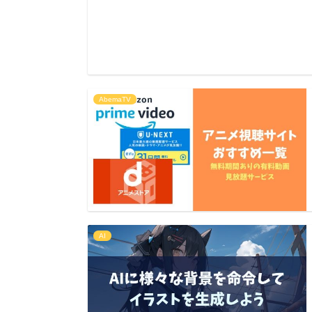
AbemaTV
AI