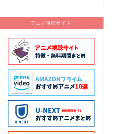
アニメブログをこれか
の作り方を解説します
の感想を書いたり、 …
アニメ視聴サイト
アニメ情報
アニメのアフ
解説！｜ブロ
ト
アニメのアフィリエイ
ませんか？ 昨今では
（VOD）のニーズが、
アニメ情報
感動必至！Ke
ング！
皆さん、Key作品のアニ
「AIR」「CLANN
ジュアル …