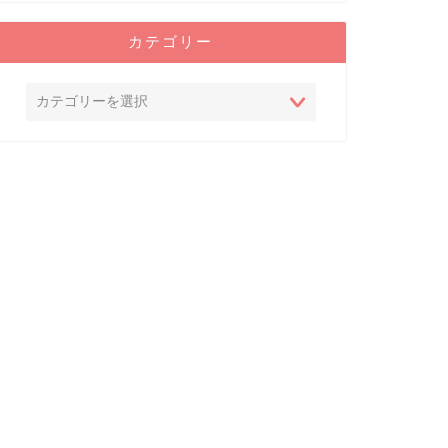
アニメランキング
おすすめアニ
カテゴリー
神アニメをラ
これぞ神作！と言える
でまとめました。ANI
参考にしてみて下 …
next