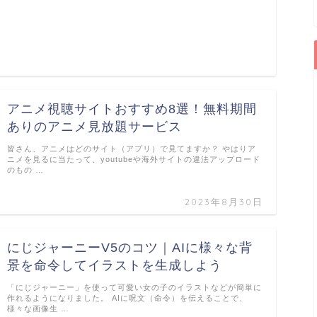
アニメ視聴サイトおすすめ8選！無料期間
ありのアニメ見放題サービス
皆さん、アニメはどのサイト（アプリ）で見てますか？ やはりア
ニメを見るに当たって、youtubeや海外サイトの違法アップロード
のもの …
2023年8月30日
にじジャーニーV5のコツ｜AIに様々な背
景を命令してイラストを生成しよう
「にじジャーニー」を使って可愛い女の子のイラストなどが簡単に
作れるようになりました。 AIに呪文（命令）を伝えることで、
様々な画像生 …