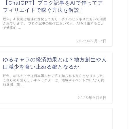
【ChatGPT】ブログ記事をAIで作ってア
フィリエイトで稼ぐ方法を解説！
近年、AI技術は急速に進化しており、多くのビジネスにおいて活用
されています。 ブログ記事の制作においても、AIを活用すること
で効率的 …
2023年9月17日
ゆるキャラの経済効果とは？地方創生や人
口減少を食い止める鍵となるか
近年、ゆるキャラは日本国内外で広く知られる存在となりました。
これらの可愛らしいキャラクターは、地域やイベントのPRから商
品展開、観 …
2023年9月8日