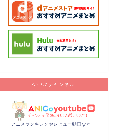
アニメ情報
【麻雀】咲-S
最強雀士同士
大人気のアニメ・漫画「
めました。 自分が印
介して …
ANICoチャンネル
AI
アニメアイコ
としてフリー
おう！
アニメアイコンとは、
ャラクターやシーンを
アニメランキングやレビュー動画など！
ンは、ファン …