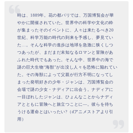
時は、1889年。花の都パリでは、万国博覧会が華
やかに開催されていた。世界中の科学や文化の粋
が集まったそのイベントに、人々は来たるべき20
世紀、科学万能の時代の到来を予感し、夢見てい
た…。そんな科学の進歩は地球を急激に狭くしつ
つあったが、まだまだ未知なるロマンと冒険があ
ふれた時代でもあった。そんな中、世界中の海で
謎の巨大生物“海獣”が出没し人々を恐怖に陥れてい
た。その海獣によって父親が行方不明になってし
まった発明好きの少年・ジャンは、万国博覧会の
会場で謎の少女・ナディアに出会う。ナディアに
一目ぼれしたジャンは、ひょんなことからナディ
アとともに冒険へと旅立つことに―。彼らを待ち
うける運命とはいったい?（dアニメストアより引
用）