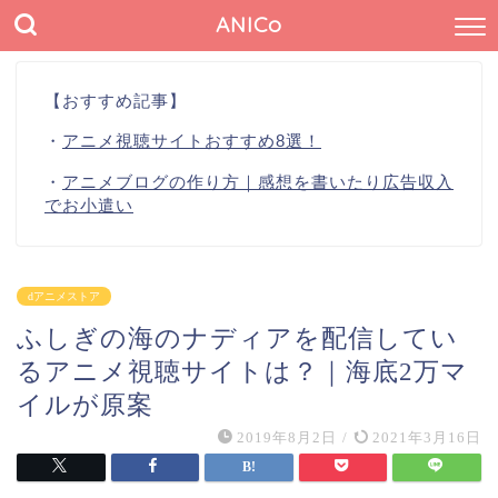
ANICo
【おすすめ記事】
・
アニメ視聴サイトおすすめ8選！
・
アニメブログの作り方｜感想を書いたり広告収入
でお小遣い
dアニメストア
ふしぎの海のナディアを配信してい
るアニメ視聴サイトは？｜海底2万マ
イルが原案
2019年8月2日
/
2021年3月16日