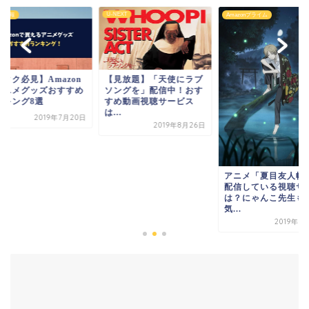
U-NEXT
メ情報
Amazonプライム
【見放題】「天使にラブ
タク必見】Amazon
ソングを」配信中！おす
アニメグッズおすすめ
すめ動画視聴サービス
ンキング8選
は...
2019年7月20日
2019年8月26日
アニメ「夏目友人帳
配信している視聴サ
は？にゃんこ先生も
気...
2019年1