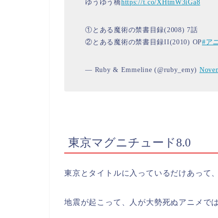
ゆうゆう橋
https://t.co/XHtmW3iGa8
①とある魔術の禁書目録(2008) 7話
②とある魔術の禁書目録II(2010) OP
#ア
— Ruby & Emmeline (@ruby_emy)
Novem
東京マグニチュード8.0
東京とタイトルに入っているだけあって
地震が起こって、人が大勢死ぬアニメで