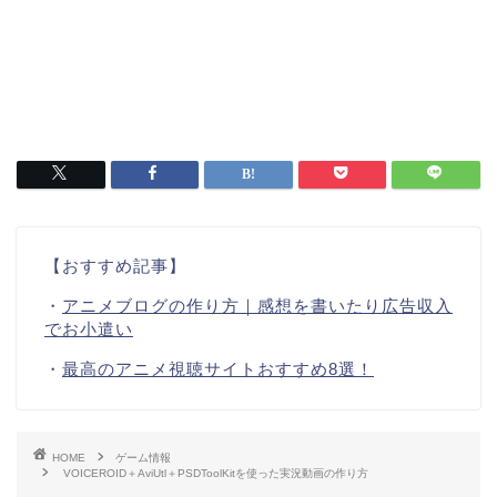
【おすすめ記事】
・
アニメブログの作り方｜感想を書いたり広告収入
でお小遣い
・
最高のアニメ視聴サイトおすすめ8選！
HOME
ゲーム情報
VOICEROID＋AviUtl＋PSDToolKitを使った実況動画の作り方