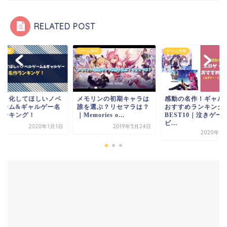
RELATED POST
ム情報
ゲーム情報
ゲーム情報
ニメ化してほしいノベ
メモリンの初期キャラは
感動の名作！ギャル
ゲーム&ギャルゲー名
誰を選ぶ？リセマラは？
おすすめランキング
ランキング！
｜Memories o...
BEST10｜泣きゲー
ビ...
2020年1月1日
2019年5月24日
2020年4