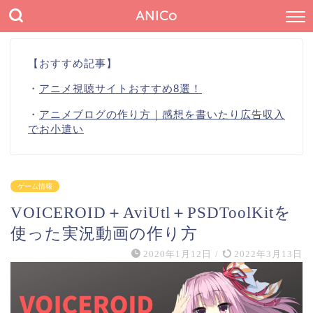
ANICo
【おすすめ記事】
・
アニメ視聴サイトおすすめ8選！
・
アニメブログの作り方｜感想を書いたり広告収入
でお小遣い
ゲーム情報
VOICEROID＋AviUtl＋PSDToolKitを
使った実況動画の作り方
2020年1月12日
/
2022年3月13日