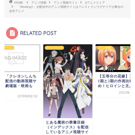
HOME
アニメ情報
アニメ視聴サイト
dアニメストア
「Working!!」を配信中のアニメ視聴サイトは？レストランワグナリアが舞台の
名作アニメ
RELATED POST
zonプライム
dアニメストア
アニメ情報
ニメ「クレヨンしんち
【五等分の花嫁】ア
ん」配信の動画視聴サ
1期と2期の作画比較
ト｜劇場版・映画も
め！ヒロインと主人公.
.
2023年1
2019年8月1日
とある魔術の禁書目録
（インデックス）を配信
しているアニメ視聴サイ